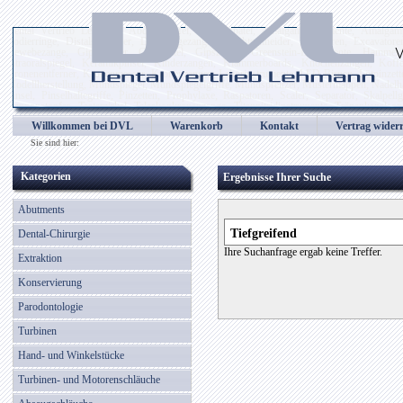
Dental Vertrieb Lehmann, Abdrucklöffel, Alginatspatel, Amalgaminstrumente, Amalgampist
Codierringe, Distalschneider, Drahtbiegezangen, Drahtschneider, Elevatoren, Excavatore
Gewebezange, Gipsmesser, Gipsspatel, Gipszange, Greenstein-Instrumente, Hammer, He
Intraoralspiegel, Keramikpinsel, Kinderzangen, Klammerboards, Knochenzangen, Kof
Kronenentferner, Kronenmesser, Kronenzangen, Laborinstrumente, LED Birnen, Lötpinzetten
Modellherstellung, Mundspiegel, Mundspiegelgriffe, Mundspreitzer, Mustermappen, Nadelhal
Pinsel, Pinselhaltegriffe, Pinzetten, Prophylaxe, Raspatoren, Scaler, Separator, Skalpell
Tamponstopfer, Tasterzirkel, Teleskopkronenzange, Titannitridinstrumente, Tränenkanalso
Wachsmodellierinstrumente, Wangenhalter, Wattespender, Wundhaken, Wundspreitzer, Wurzel
Willkommen bei DVL
Warenkorb
Kontakt
Vertrag wider
Zahnsonden, Zahnzangen, Zementspatel, Zungenbügel, Zungenreiniger
Sie sind hier:
Kategorien
Ergebnisse Ihrer Suche
Abutments
Dental-Chirurgie
Ihre Suchanfrage ergab keine Treffer.
Extraktion
Konservierung
Parodontologie
Turbinen
Hand- und Winkelstücke
Turbinen- und Motorenschläuche