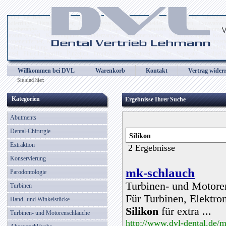
Dental Vertrieb Lehmann, Abdrucklöffel, Alginatspatel, Amalgaminstrumente, Amalgampist
Codierringe, Distalschneider, Drahtbiegezangen, Drahtschneider, Elevatoren, Excavatore
Gewebezange, Gipsmesser, Gipsspatel, Gipszange, Greenstein-Instrumente, Hammer, He
Intraoralspiegel, Keramikpinsel, Kinderzangen, Klammerboards, Knochenzangen, Kof
Kronenentferner, Kronenmesser, Kronenzangen, Laborinstrumente, LED Birnen, Lötpinzetten
Modellherstellung, Mundspiegel, Mundspiegelgriffe, Mundspreitzer, Mustermappen, Nadelhal
Pinsel, Pinselhaltegriffe, Pinzetten, Prophylaxe, Raspatoren, Scaler, Separator, Skalpell
Tamponstopfer, Tasterzirkel, Teleskopkronenzange, Titannitridinstrumente, Tränenkanalso
Wachsmodellierinstrumente, Wangenhalter, Wattespender, Wundhaken, Wundspreitzer, Wurzel
Willkommen bei DVL
Warenkorb
Kontakt
Vertrag wider
Zahnsonden, Zahnzangen, Zementspatel, Zungenbügel, Zungenreiniger
Sie sind hier:
Kategorien
Ergebnisse Ihrer Suche
Abutments
Dental-Chirurgie
Extraktion
2 Ergebnisse
Konservierung
mk-schlauch
Parodontologie
Turbinen- und Motor
Turbinen
Für Turbinen, Elektro
Hand- und Winkelstücke
Silikon
für extra ...
Turbinen- und Motorenschläuche
http://www.dvl-dental.de/