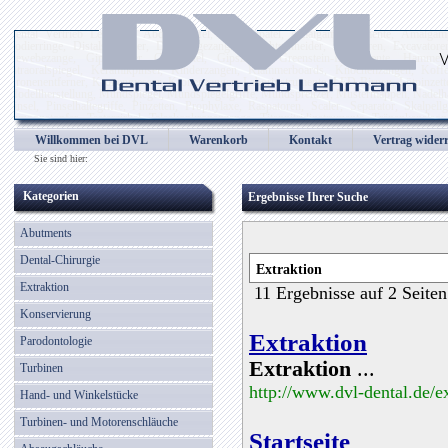
Dental Vertrieb Lehmann, Abdrucklöffel, Alginatspatel, Amalgaminstrumente, Amalgampist
Codierringe, Distalschneider, Drahtbiegezangen, Drahtschneider, Elevatoren, Excavatore
Gewebezange, Gipsmesser, Gipsspatel, Gipszange, Greenstein-Instrumente, Hammer, He
Intraoralspiegel, Keramikpinsel, Kinderzangen, Klammerboards, Knochenzangen, Kof
Kronenentferner, Kronenmesser, Kronenzangen, Laborinstrumente, LED Birnen, Lötpinzetten
Modellherstellung, Mundspiegel, Mundspiegelgriffe, Mundspreitzer, Mustermappen, Nadelhal
Pinsel, Pinselhaltegriffe, Pinzetten, Prophylaxe, Raspatoren, Scaler, Separator, Skalpell
Tamponstopfer, Tasterzirkel, Teleskopkronenzange, Titannitridinstrumente, Tränenkanalso
Wachsmodellierinstrumente, Wangenhalter, Wattespender, Wundhaken, Wundspreitzer, Wurzel
Willkommen bei DVL
Warenkorb
Kontakt
Vertrag wider
Zahnsonden, Zahnzangen, Zementspatel, Zungenbügel, Zungenreiniger
Sie sind hier:
Kategorien
Ergebnisse Ihrer Suche
Abutments
Dental-Chirurgie
Extraktion
11 Ergebnisse auf 2 Seiten
Konservierung
Extraktion
Parodontologie
Extraktion
...
Turbinen
http://www.dvl-dental.de/e
Hand- und Winkelstücke
Turbinen- und Motorenschläuche
Startseite