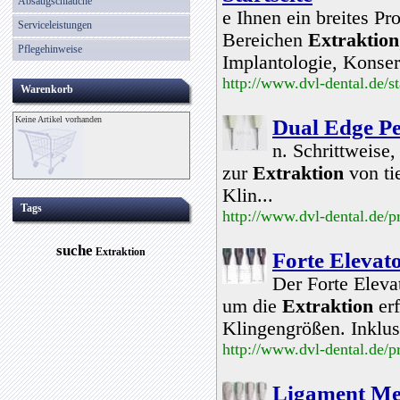
Absaugschläuche
e Ihnen ein breites P
Serviceleistungen
Bereichen
Extraktion
Pflegehinweise
Implantologie, Konse
http://www.dvl-dental.de/st
Warenkorb
Keine Artikel vorhanden
Dual Edge P
n. Schrittweise,
zur
Extraktion
von tie
Klin...
Tags
http://www.dvl-dental.de/
suche
Extraktion
Forte Elevat
Der Forte Eleva
um die
Extraktion
erf
Klingengrößen. Inklu
http://www.dvl-dental.de/p
Ligament Me