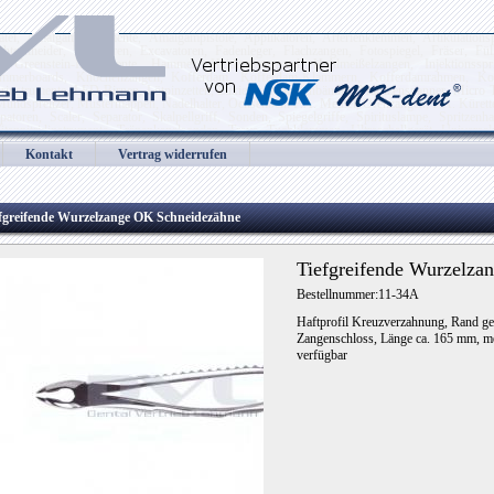
tel, Amalgaminstrumente, Amalgampistole, Applikatoren, Arterienklemmen, Artikulationspi
htschneider, Elevatoren, Excavatoren, Fadenleger, Flachzangen, Fotospiegel, Fräser, Füll
Greenstein-Instrumente, Hammer, Heidemannspatel, Hohlmeißelzangen, Injektionsspritz
Klammerboards, Knochenzangen, Kofferdam, Kofferdam-Klammern, Kofferdamrahmen, Kof
nstrumente, LED Birnen, Lötpinzetten, Luxierer, Matrizenbänder, Matrizenspanner, Micro T
Mundspreitzer, Mustermappen, Nadelhalter, Ochsenbein P.A. Meißel, Ofenzangen, P.A. Kürette
spatoren, Scaler, Separator, Skalpellgriff, Sonden, Spiegelgriffe, Spirituslampe, Spritzen
itannitridinstrumente, Tränenkanalsonden, Trays, Tuchklemmen, Ultraschallgerät, Universa
er, Wundhaken, Wundspreitzer, Wurzelheber, Wurzelkanalerweiterer, Wurzelkanalstopfer, Wur
Kontakt
Vertrag widerrufen
 Zungenreiniger
fgreifende Wurzelzange OK Schneidezähne
Tiefgreifende Wurzelza
Bestellnummer:11-34A
Haftprofil Kreuzverzahnung, Rand gez
Zangenschloss, Länge ca. 165 mm, me
verfügbar