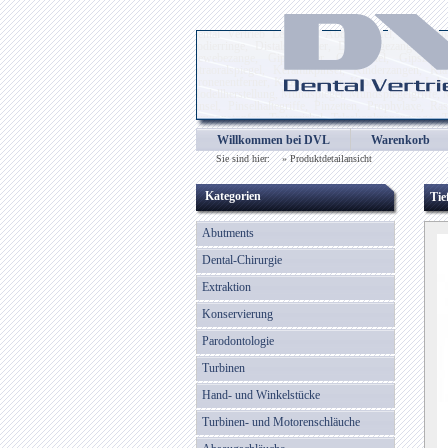
Dental Vertrieb Lehmann, Abdrucklöffel, Alginatspa
Codierringe, Distalschneider, Drahtbiegezangen, Dra
Gewebezange, Gipsmesser, Gipsspatel, Gipszange, 
Intraoralspiegel, Keramikpinsel, Kinderzangen, 
Kronenentferner, Kronenmesser, Kronenzangen, Labori
Modellherstellung, Mundspiegel, Mundspiegelgriffe, 
Pinsel, Pinselhaltegriffe, Pinzetten, Prophylaxe, Ra
Tamponstopfer, Tasterzirkel, Teleskopkronenzange, T
Wachsmodellierinstrumente, Wangenhalter, Wattespend
Willkommen bei DVL
Warenkorb
Zahnsonden, Zahnzangen, Zementspatel, Zungenbügel,
Sie sind hier: »
Produktdetailansicht
Kategorien
Tie
Abutments
Dental-Chirurgie
Extraktion
Konservierung
Parodontologie
Turbinen
Hand- und Winkelstücke
Turbinen- und Motorenschläuche