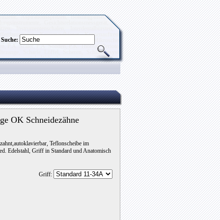
nzette, Aspirationsspritzen, Bondingpinsel,
ungsinstrumente, Gesichtsrelationsmessgerät,
en, Instrumentenschalen, Interdentalbürsten,
ferdamzangen, Kronenaufbieger, Kronenauftrenner,
Suche:
ips, Mikronadelhalter, Mikropinzetten, Mikroscheren,
n, P.A. Scaler, P.A. Sonden, P.K. Thomas, Periotome,
haltezange, Scharfe Löffel, Scheren, Schlaufensystem,
lreinigungsmittel, Wabenbrenngutträger, Wachsmesser,
zelspitzenzangen, Wurzelsplitterheber, Xenon Birnen,
nge OK Schneidezähne
ahnt,autoklavierbar, Teflonscheibe im
d. Edelstahl, Griff in Standard und Anatomisch
Griff: