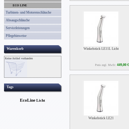
ECO LINE
Turbinen- und Motorenschläuche
Absaugschläuche
Serviceleistungen
Pflegehinweise
Warenkorb
Winkelstück LE11L Licht
Keine Artikel vorhanden
449,00 €
Preis zzgl. MwSt:
Tags
EcoLine
Licht
Winkelstück LE21