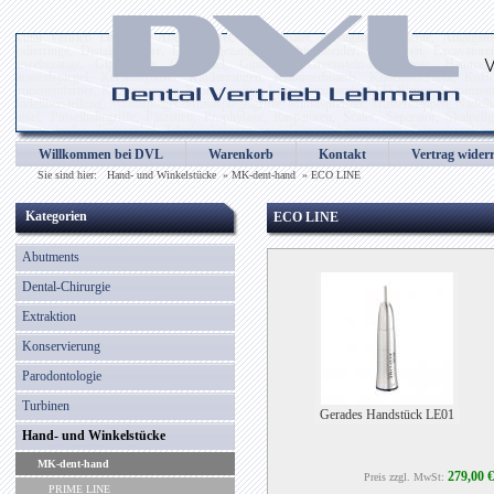
Dental Vertrieb Lehmann, Abdrucklöffel, Alginatspatel, Amalgaminstrumente, Amalgampist
Codierringe, Distalschneider, Drahtbiegezangen, Drahtschneider, Elevatoren, Excavatore
Gewebezange, Gipsmesser, Gipsspatel, Gipszange, Greenstein-Instrumente, Hammer, He
Intraoralspiegel, Keramikpinsel, Kinderzangen, Klammerboards, Knochenzangen, Kof
Kronenentferner, Kronenmesser, Kronenzangen, Laborinstrumente, LED Birnen, Lötpinzetten
Modellherstellung, Mundspiegel, Mundspiegelgriffe, Mundspreitzer, Mustermappen, Nadelhal
Pinsel, Pinselhaltegriffe, Pinzetten, Prophylaxe, Raspatoren, Scaler, Separator, Skalpell
Tamponstopfer, Tasterzirkel, Teleskopkronenzange, Titannitridinstrumente, Tränenkanalso
Wachsmodellierinstrumente, Wangenhalter, Wattespender, Wundhaken, Wundspreitzer, Wurzel
Willkommen bei DVL
Warenkorb
Kontakt
Vertrag wider
Zahnsonden, Zahnzangen, Zementspatel, Zungenbügel, Zungenreiniger
Sie sind hier:
Hand- und Winkelstücke
»
MK-dent-hand
»
ECO LINE
Kategorien
ECO LINE
Abutments
Dental-Chirurgie
Extraktion
Konservierung
Parodontologie
Turbinen
Gerades Handstück LE01
Hand- und Winkelstücke
MK-dent-hand
279,00 €
Preis zzgl. MwSt:
PRIME LINE