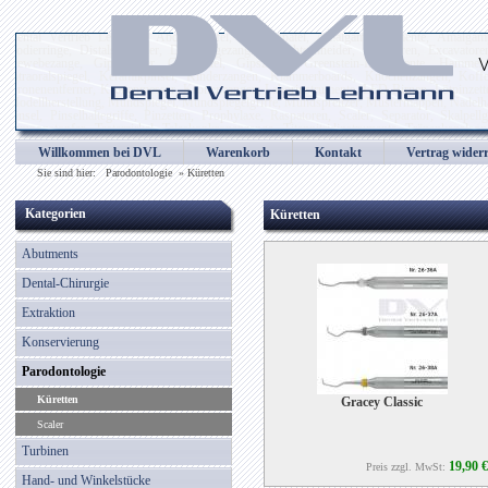
Dental Vertrieb Lehmann, Abdrucklöffel, Alginatspatel, Amalgaminstrumente, Amalgampist
Codierringe, Distalschneider, Drahtbiegezangen, Drahtschneider, Elevatoren, Excavatore
Gewebezange, Gipsmesser, Gipsspatel, Gipszange, Greenstein-Instrumente, Hammer, He
Intraoralspiegel, Keramikpinsel, Kinderzangen, Klammerboards, Knochenzangen, Kof
Kronenentferner, Kronenmesser, Kronenzangen, Laborinstrumente, LED Birnen, Lötpinzetten
Modellherstellung, Mundspiegel, Mundspiegelgriffe, Mundspreitzer, Mustermappen, Nadelhal
Pinsel, Pinselhaltegriffe, Pinzetten, Prophylaxe, Raspatoren, Scaler, Separator, Skalpell
Tamponstopfer, Tasterzirkel, Teleskopkronenzange, Titannitridinstrumente, Tränenkanalso
Wachsmodellierinstrumente, Wangenhalter, Wattespender, Wundhaken, Wundspreitzer, Wurzel
Willkommen bei DVL
Warenkorb
Kontakt
Vertrag wider
Zahnsonden, Zahnzangen, Zementspatel, Zungenbügel, Zungenreiniger
Sie sind hier:
Parodontologie
»
Küretten
Kategorien
Küretten
Abutments
Dental-Chirurgie
Extraktion
Konservierung
Parodontologie
Küretten
Gracey Classic
Scaler
Turbinen
19,90 €
Preis zzgl. MwSt:
Hand- und Winkelstücke