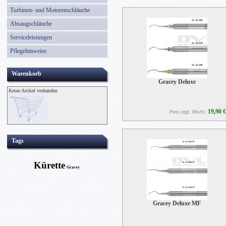
Turbinen- und Motorenschläuche
Absaugschläuche
Serviceleistungen
Pflegehinweise
Warenkorb
Gracey Deluxe
Keine Artikel vorhanden
19,90 €
Preis zzgl. MwSt:
Tags
Kürette
Gracey
Gracey Deluxe MF