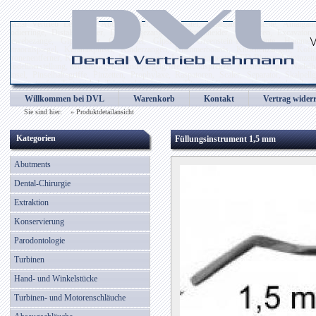
Dental Vertrieb Lehmann, Abdrucklöffel, Alginatspatel, Amalgaminstrumente, Amalgampist
Codierringe, Distalschneider, Drahtbiegezangen, Drahtschneider, Elevatoren, Excavatore
Gewebezange, Gipsmesser, Gipsspatel, Gipszange, Greenstein-Instrumente, Hammer, He
Intraoralspiegel, Keramikpinsel, Kinderzangen, Klammerboards, Knochenzangen, Kof
Kronenentferner, Kronenmesser, Kronenzangen, Laborinstrumente, LED Birnen, Lötpinzetten
Modellherstellung, Mundspiegel, Mundspiegelgriffe, Mundspreitzer, Mustermappen, Nadelhal
Pinsel, Pinselhaltegriffe, Pinzetten, Prophylaxe, Raspatoren, Scaler, Separator, Skalpell
Tamponstopfer, Tasterzirkel, Teleskopkronenzange, Titannitridinstrumente, Tränenkanalso
Wachsmodellierinstrumente, Wangenhalter, Wattespender, Wundhaken, Wundspreitzer, Wurzel
Willkommen bei DVL
Warenkorb
Kontakt
Vertrag wider
Zahnsonden, Zahnzangen, Zementspatel, Zungenbügel, Zungenreiniger
Sie sind hier: »
Produktdetailansicht
Kategorien
Füllungsinstrument 1,5 mm
Abutments
Dental-Chirurgie
Extraktion
Konservierung
Parodontologie
Turbinen
Hand- und Winkelstücke
Turbinen- und Motorenschläuche